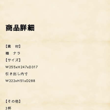
【素 材】
楢 ナラ
【サイズ】
W255xH247xD317
引き出し内寸
W222xH51xD288
【その他】
3杯