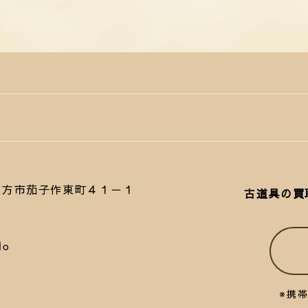
府枚方市茄子作東町４１－１
古道具の買
lo
※携