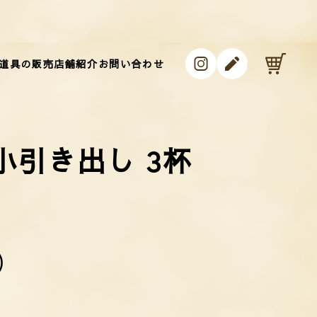
instagram
ameblo
カ
道具の販売
店舗紹介
お問い合わせ
小引き出し 3杯
)