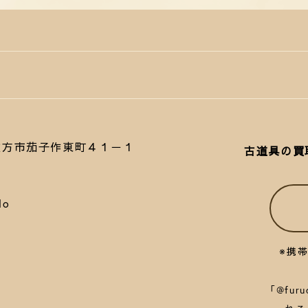
府枚方市茄子作東町４１－１
古道具の買
lo
※携
「@fu