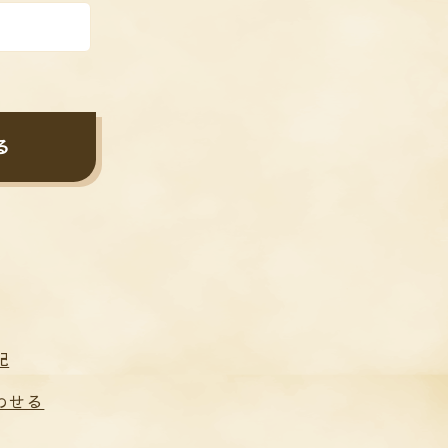
る
記
わせる