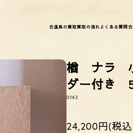
古道具の買取
買取の流れ
よくある質問
古
楢 ナラ 
ダー付き
0143
24,200円(税込