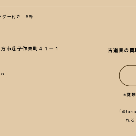
ンダー付き 5杯
府枚方市茄子作東町４１－１
古道具の買
lo
※携
「@fu
れる