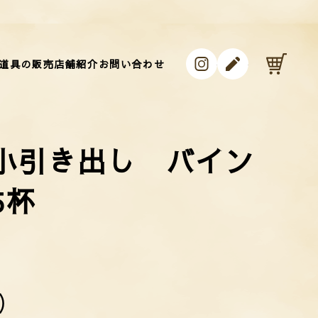
instagram
ameblo
カ
道具の販売
店舗紹介
お問い合わせ
小引き出し バイン
 5杯
)