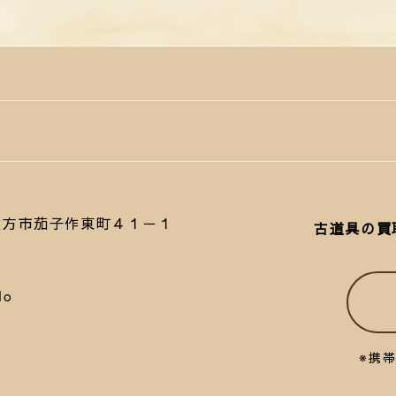
府枚方市茄子作東町４１－１
古道具の買
lo
※携