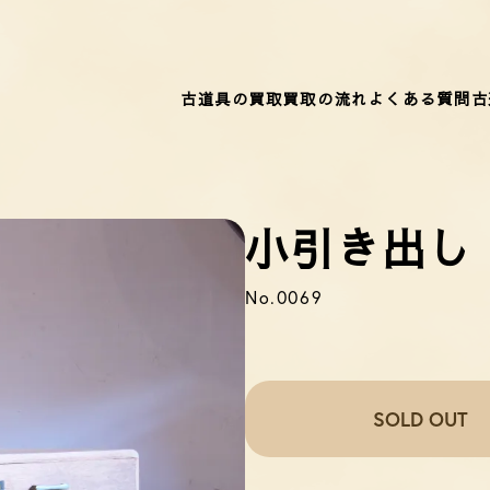
古道具の買取
買取の流れ
よくある質問
古
小引き出し
No.0069
SOLD OUT