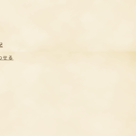
記
わせる